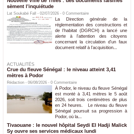
Nouvelle Ville de Thiès : des documents falsifiés
sèment l'inquiétude
Lat Soukabé Fall - 02/07/2026 -
0
Commentaire
La Direction générale de la
réglementation des constructions et
de l'habitat (DGRCH) a lancé une
alerte à l'attention des citoyens
concernant la circulation d'un faux
document relatif à l'acquisition...
ACTUALITÉS
Crue du fleuve Sénégal : le niveau atteint 3,41
mètres à Podor
Rédaction
- 06/08/2026 -
0
Commentaire
À Podor, le niveau du fleuve Sénégal
est monté à 3,41 mètres le 5 août
2026, soit trois centimètres de plus
en 24 heures. Le niveau du fleuve
Sénégal poursuit sa progression à
Podor, où la...
Tivaouane : le nouvel hôpital Seydi El Hadji Malick
Sy ouvre ses services médicaux lundi