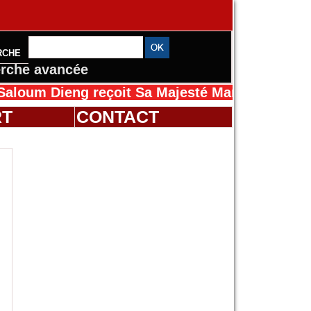
RCHE
rche avancée
Dieng reçoit Sa Majesté Mansah Cissé au Séné
RT
CONTACT