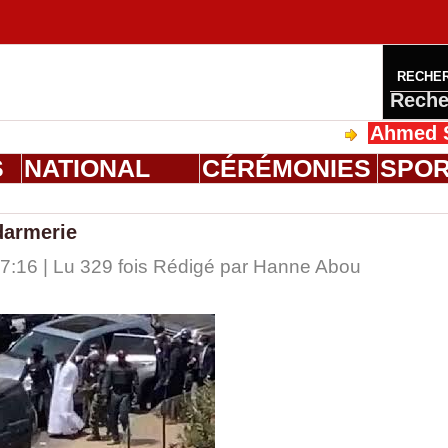
RECHE
Reche
Ahmed Saloum 
S
NATIONAL
CÉRÉMONIES
SPO
darmerie
17:16 | Lu 329 fois Rédigé par
Hanne Abou