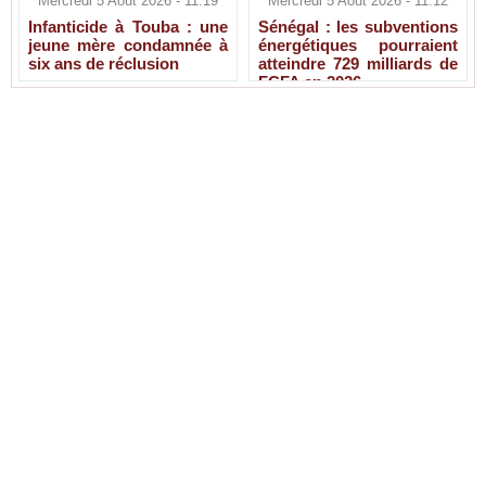
Mercredi 5 Août 2026 - 11:19
Mercredi 5 Août 2026 - 11:12
Infanticide à Touba : une
Sénégal : les subventions
jeune mère condamnée à
énergétiques pourraient
six ans de réclusion
atteindre 729 milliards de
FCFA en 2026