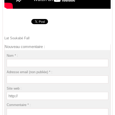
Lat Soukabé Fall
Nouveau commentaire :
Nom * :
Adresse email (non publiée) * :
Site web :
Commentaire * :