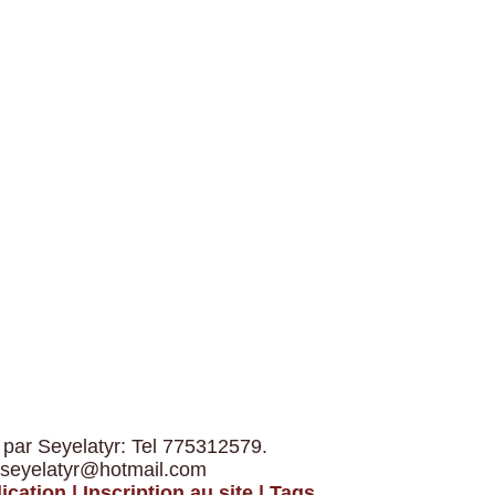
 par Seyelatyr: Tel 775312579.
 seyelatyr@hotmail.com
ication
|
Inscription au site
|
Tags