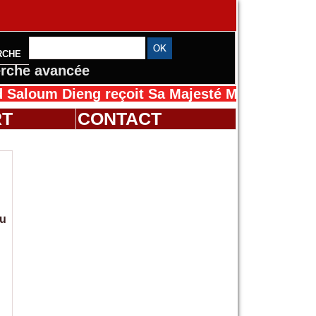
RCHE
rche avancée
 Dieng reçoit Sa Majesté Mansah Cissé au Sé
RT
CONTACT
du