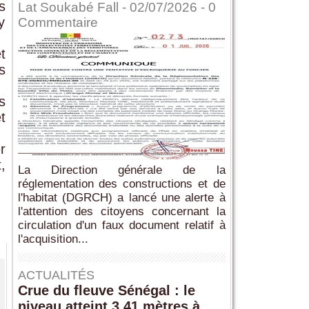
s
Lat Soukabé Fall - 02/07/2026 -
0
y
Commentaire
t
s
s
t
r
,
La Direction générale de la
réglementation des constructions et de
l'habitat (DGRCH) a lancé une alerte à
l'attention des citoyens concernant la
circulation d'un faux document relatif à
l'acquisition...
ACTUALITÉS
Crue du fleuve Sénégal : le
niveau atteint 3,41 mètres à