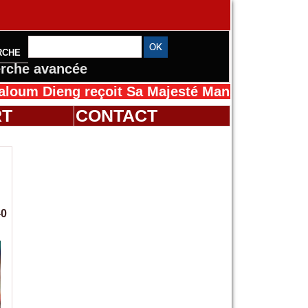
RCHE
rche avancée
eng reçoit Sa Majesté Mansah Cissé au Sénéga
RT
CONTACT
-0