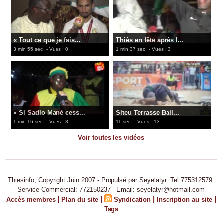
« Tout ce que je fais...
Thiès en fête après l...
3 min 55 sec
- Vues : 0
1 min 37 sec
- Vues : 3
« Si Sadio Mané cess...
Siteu Terrasse Ball...
1 min 16 sec
- Vues : 3
11 sec
- Vues : 13
Voir toutes les vidéos
Thiesinfo, Copyright Juin 2007 - Propulsé par Seyelatyr: Tel 775312579.
Service Commercial: 772150237 - Email: seyelatyr@hotmail.com
|
|
|
|
Accès membres
Plan du site
Syndication
Inscription au site
Tags