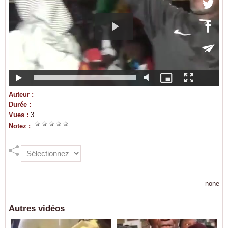
Auteur :
Durée :
Vues :
3
Notez :
none
Autres vidéos