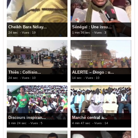
Cheikh Bara Ndiay...
Sénégal : Une issu...
24 sec
- Vues : 19
1 min 36 sec
- Vues : 3
Thiès : Collisio...
ALERTE – Diogo : u...
24 sec
- Vues : 10
14 sec
- Vues : 10
Discours inspiran...
Marché central a...
1 min 24 sec
- Vues : 5
4 min 47 sec
- Vues : 14