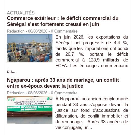
ACTUALITÉS
Commerce extérieur : le déficit commercial du
Sénégal s’est fortement creusé en juin
Rédaction
- 08/08/2026 -
0
Commentaire
En juin 2026, les exportations du
Sénégal ont progressé de 4,4 %,
tandis que les importations ont bondi
de 26,7 %, portant le déficit
commercial à 128,9 milliards de
FCFA. Les échanges commerciaux
du...
Ngaparou : après 33 ans de mariage, un conflit
entre ex-époux devant la justice
Rédaction
- 08/08/2026 -
0
Commentaire
À Ngaparou, un ancien couple marié
pendant 33 ans s’oppose devant la
justice sur fond d’accusations de
diffamation, de conflit immobilier et
de remariage. Après 33 années de
vie conjugale, un...