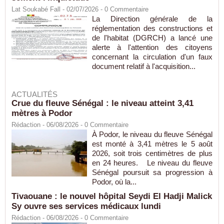
Lat Soukabé Fall - 02/07/2026 -
0
Commentaire
La Direction générale de la
réglementation des constructions et
de l'habitat (DGRCH) a lancé une
alerte à l'attention des citoyens
concernant la circulation d'un faux
document relatif à l'acquisition...
ACTUALITÉS
Crue du fleuve Sénégal : le niveau atteint 3,41
mètres à Podor
Rédaction
- 06/08/2026 -
0
Commentaire
À Podor, le niveau du fleuve Sénégal
est monté à 3,41 mètres le 5 août
2026, soit trois centimètres de plus
en 24 heures. Le niveau du fleuve
Sénégal poursuit sa progression à
Podor, où la...
Tivaouane : le nouvel hôpital Seydi El Hadji Malick
Sy ouvre ses services médicaux lundi
Rédaction
- 06/08/2026 -
0
Commentaire