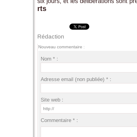
six jours, et les délibérations sont pr
rts
Rédaction
Nouveau commentaire :
Nom * :
Adresse email (non publiée) * :
Site web :
Commentaire * :