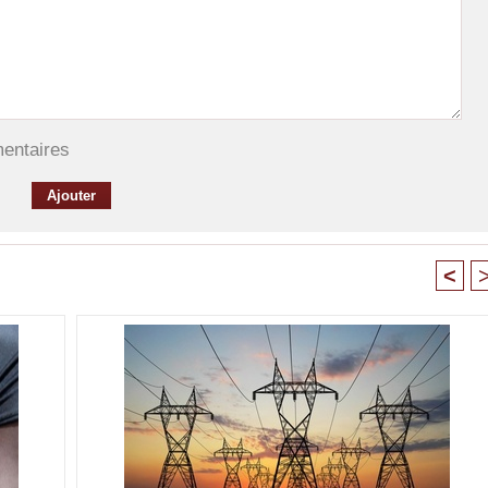
mentaires
<