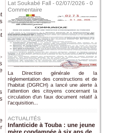
Lat Soukabé Fall - 02/07/2026 -
0
Commentaire
t
s
,
t
-
s
e
La Direction générale de la
réglementation des constructions et de
l'habitat (DGRCH) a lancé une alerte à
l'attention des citoyens concernant la
s
circulation d'un faux document relatif à
s
l'acquisition...
ACTUALITÉS
e
Infanticide à Touba : une jeune
r
mère condamnée à six ans de