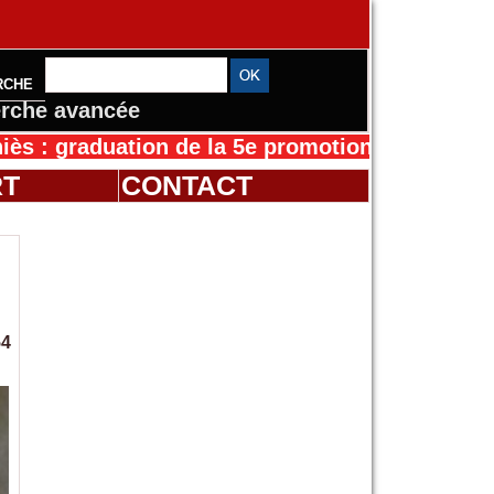
RCHE
rche avancée
aduation de la 5e promotion de l’IFMES
30/07/
RT
CONTACT
54