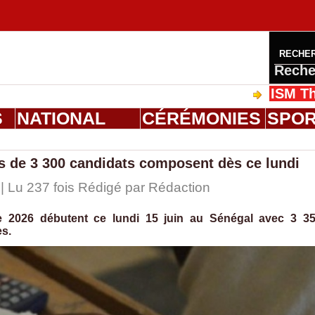
RECHE
Reche
ISM Thiès : gr
S
NATIONAL
CÉRÉMONIES
SPO
us de 3 300 candidats composent dès ce lundi
| Lu 237 fois Rédigé par
Rédaction
e 2026 débutent ce lundi 15 juin au Sénégal avec 3 3
es.