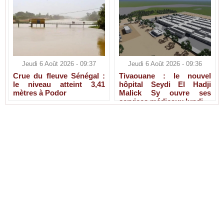
Jeudi 6 Août 2026 - 09:37
Jeudi 6 Août 2026 - 09:36
Crue du fleuve Sénégal :
Tivaouane : le nouvel
le niveau atteint 3,41
hôpital Seydi El Hadji
mètres à Podor
Malick Sy ouvre ses
services médicaux lundi