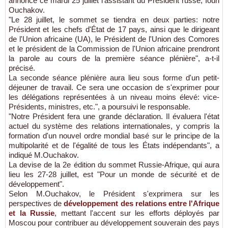
annoncé ce mardi 25 juillet l'assistant du Président russe, Iouri
Ouchakov.
"Le 28 juillet, le sommet se tiendra en deux parties: notre
Président et les chefs d'État de 17 pays, ainsi que le dirigeant
de l'Union africaine (UA), le Président de l'Union des Comores
et le président de la Commission de l'Union africaine prendront
la parole au cours de la première séance plénière", a-t-il
précisé.
La seconde séance plénière aura lieu sous forme d'un petit-
déjeuner de travail. Ce sera une occasion de s'exprimer pour
les délégations représentées à un niveau moins élevé: vice-
Présidents, ministres, etc.", a poursuivi le responsable.
"Notre Président fera une grande déclaration. Il évaluera l'état
actuel du système des relations internationales, y compris la
formation d'un nouvel ordre mondial basé sur le principe de la
multipolarité et de l'égalité de tous les États indépendants", a
indiqué M.Ouchakov.
La devise de la 2e édition du sommet Russie-Afrique, qui aura
lieu les 27-28 juillet, est "Pour un monde de sécurité et de
développement".
Selon M.Ouchakov, le Président s'exprimera sur les
perspectives de
développement des relations entre l'Afrique
et la Russie
, mettant l'accent sur les efforts déployés par
Moscou pour contribuer au développement souverain des pays