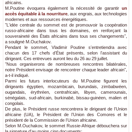
africains.
M.Poutine évoquera également la nécessité de garantir
un
accès équitable à la nourriture
, aux engrais, aux technologies
modernes et aux ressources énergétiques.
"L'idée centrale du sommet est de promouvoir la coopération
russo-africaine dans tous les domaines, en renforçant la
souveraineté des États africains dans tous ses changements",
a souligné M.Ouchakov.
Pendant le sommet, Vladimir Poutine s'entretiendra avec
chacun des 17 chefs d'État présents, selon l'assistant du
dirigeant. Ces entrevues auront lieu du 26 au 29 juillet.
"Nous organiserons de nombreuses rencontres bilatérales,
notre Président envisage de rencontrer chaque leader africain",
a-t-il indiqué.
Parmi les futurs interlocuteurs du M.Poutine figurent les
dirigeants égyptien, mozambicain, burundais, zimbabwéen,
ougandais, érythréen, centrafricain, libyen, camerounais,
sénégalais, sud-africain, burkinabè, bissau-guinéen, malien et
congolais.
De plus, le Président russe rencontrera le dirigeant de l'Union
africaine (UA), le Président de l'Union des Comores et le
président de la Commission de l'Union africaine.
Selon M.Ouchakov, le sommet Russie-Afrique débouchera sur
la signature d'au moins cinq documents: