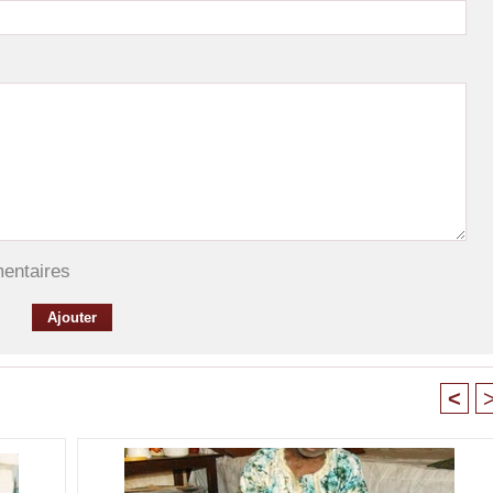
mentaires
<