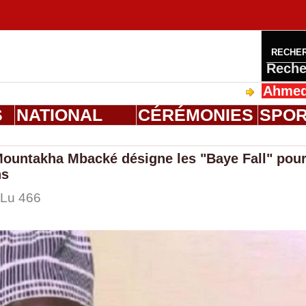
RECHE
Reche
Ahmed Saloum D
S
NATIONAL
CÉRÉMONIES
SPO
Mountakha Mbacké désigne les "Baye Fall" pou
ns
 Lu 466