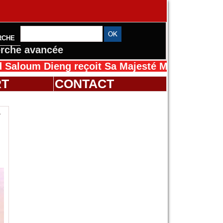
RCHE
rche avancée
ieng reçoit Sa Majesté Mansah Cissé au Séné
RT
CONTACT
r