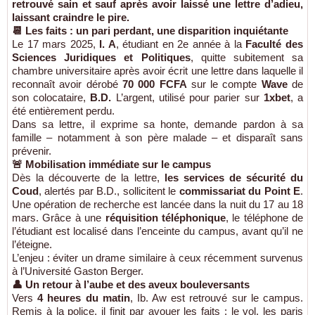
retrouvé sain et sauf après avoir laissé une lettre d’adieu,
laissant craindre le pire.
📆 Les faits : un pari perdant, une disparition inquiétante
Le 17 mars 2025,
I. A
, étudiant en 2e année à la
Faculté des
Sciences Juridiques et Politiques
, quitte subitement sa
chambre universitaire après avoir écrit une lettre dans laquelle il
reconnaît avoir dérobé
70 000 FCFA
sur le compte
Wave
de
son colocataire,
B.D.
L’argent, utilisé pour parier sur
1xbet
, a
été entièrement perdu.
Dans sa lettre, il exprime sa honte, demande pardon à sa
famille – notamment à son père malade – et disparaît sans
prévenir.
🚨 Mobilisation immédiate sur le campus
Dès la découverte de la lettre,
les services de sécurité du
Coud
, alertés par B.D., sollicitent le
commissariat du Point E
.
Une opération de recherche est lancée dans la nuit du 17 au 18
mars. Grâce à une
réquisition téléphonique
, le téléphone de
l’étudiant est localisé dans l’enceinte du campus, avant qu’il ne
l’éteigne.
L’enjeu : éviter un drame similaire à ceux récemment survenus
à l’Université Gaston Berger.
👤 Un retour à l’aube et des aveux bouleversants
Vers
4 heures du matin
, Ib. Aw est retrouvé sur le campus.
Remis à la police, il finit par avouer les faits : le vol, les paris