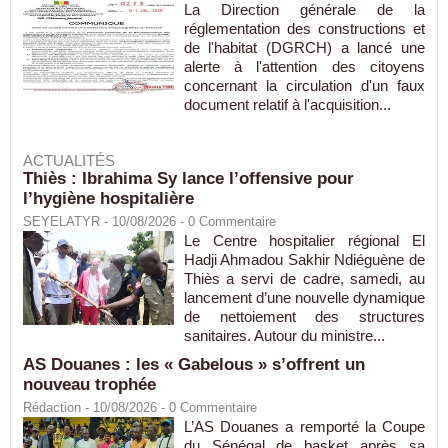
La Direction générale de la
réglementation des constructions et
de l'habitat (DGRCH) a lancé une
alerte à l'attention des citoyens
concernant la circulation d'un faux
document relatif à l'acquisition...
ACTUALITÉS
Thiès : Ibrahima Sy lance l’offensive pour
l’hygiène hospitalière
SEYELATYR
- 10/08/2026 -
0
Commentaire
Le Centre hospitalier régional El
Hadji Ahmadou Sakhir Ndiéguène de
Thiès a servi de cadre, samedi, au
lancement d’une nouvelle dynamique
de nettoiement des structures
sanitaires. Autour du ministre...
AS Douanes : les « Gabelous » s’offrent un
nouveau trophée
Rédaction
- 10/08/2026 -
0
Commentaire
L’AS Douanes a remporté la Coupe
du Sénégal de basket après sa