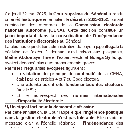
Ce jeudi 22 mai 2025, la
Cour suprême du Sénégal
a rendu
un
arrêt historique
en annulant le
décret n°2023-2152
, portant
nomination des membres de la
Commission électorale
nationale autonome (CENA)
. Cette décision constitue un
jalon important dans la consolidation de l’indépendance
des institutions électorales
au Sénégal.
La plus haute juridiction administrative du pays a jugé
illégale
la
décision de l’exécutif, donnant ainsi raison aux plaignants,
Maître Abdoulaye Tine
et l’expert électoral
Ndiaga Sylla
, qui
avaient dénoncé plusieurs manquements graves.
Parmi les irrégularités évoquées figuraient :
La
violation du principe de continuité
de la CENA,
établi par les articles 4 et 7 du Code électoral ;
Une
atteinte aux droits fondamentaux des électeurs
(article 5) ;
Et le non-respect des
normes internationales
d’impartialité électorale
.
🔍 Un signal fort pour la démocratie africaine
Par cette annulation, la Cour rappelle que
l’ingérence politique
dans la gestion électorale n’est pas tolérable
. Elle envoie un
message clair à l’échelle régionale :
l’indépendance des