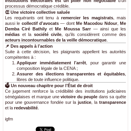
institutions électorales est un pilier non négociable
d’un
processus démocratique crédible.
👏 Une victoire collective saluée
Les requérants ont tenu à
remercier les magistrats
, mais
aussi le
collectif d’avocats
— dont
Me Macodou Ndour
,
Me
Demba Ciré Bathily
et
Me Moussa Sarr
— ainsi que les
médias
et la
société civile
, qu’ils considèrent comme des
acteurs incontournables de la veille démocratique
.
📌 Des appels à l’action
Suite à cette décision, les plaignants appellent les autorités
compétentes à :
Appliquer immédiatement l’arrêt
, pour garantir une
composition légale de la CENA ;
Assurer des élections transparentes et équitables
,
libres de toute influence politique.
🗳️ Un nouveau chapitre pour l’État de droit
Ce jugement renforce la crédibilité des institutions judiciaires
sénégalaises et marque une
victoire du peuple
dans sa quête
pour une gouvernance fondée sur la
justice
, la
transparence
et la
redevabilité
.
igfm