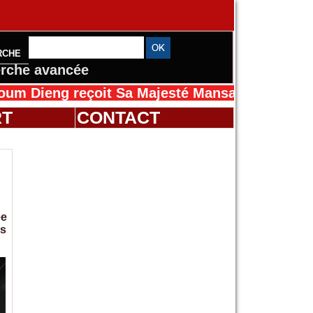
RCHE
rche avancée
oit Sa Majesté Mansah Cissé au Sénégal pour 
RT
CONTACT
ée
es