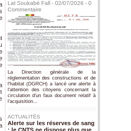
Lat Soukabé Fall - 02/07/2026 -
0
a
Commentaire
s
e
t
u
e
e
e
La Direction générale de la
réglementation des constructions et de
l'habitat (DGRCH) a lancé une alerte à
a
l'attention des citoyens concernant la
t
circulation d'un faux document relatif à
e
l'acquisition...
ACTUALITÉS
s
Alerte sur les réserves de sang
a
: le CNTS ne dispose plus que