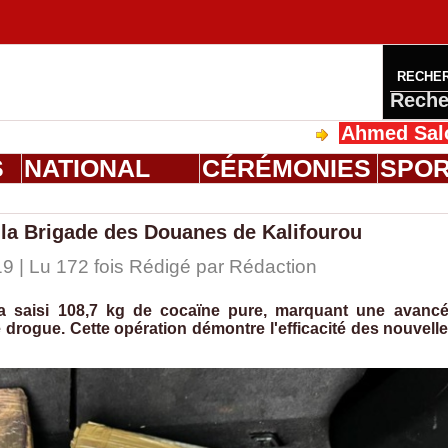
RECHE
Reche
Ahmed Saloum Dieng reç
S
NATIONAL
CÉRÉMONIES
SPO
 la Brigade des Douanes de Kalifourou
9 | Lu 172 fois Rédigé par
Rédaction
a saisi 108,7 kg de cocaïne pure, marquant une avanc
 de drogue. Cette opération démontre l'efficacité des nouvell