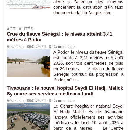
alerte à l'attention des citoyens
concernant la circulation d'un faux
document relatif à l'acquisition...
ACTUALITÉS
Crue du fleuve Sénégal : le niveau atteint 3,41
mètres à Podor
Rédaction
- 06/08/2026 -
0
Commentaire
À Podor, le niveau du fleuve Sénégal
est monté à 3,41 mètres le 5 août
2026, soit trois centimètres de plus
en 24 heures. Le niveau du fleuve
Sénégal poursuit sa progression à
Podor, où la...
Tivaouane : le nouvel hôpital Seydi El Hadji Malick
Sy ouvre ses services médicaux lundi
Rédaction
- 06/08/2026 -
0
Commentaire
Le Centre hospitalier national Seydi
El Hadji Malick Sy de Tivaouane
lancera officiellement ses activités
médicales le lundi 10 août 2026 à
partir de 8 heures. Le Centre