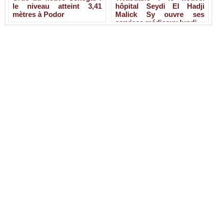
le niveau atteint 3,41
hôpital Seydi El Hadji
mètres à Podor
Malick Sy ouvre ses
services médicaux lundi