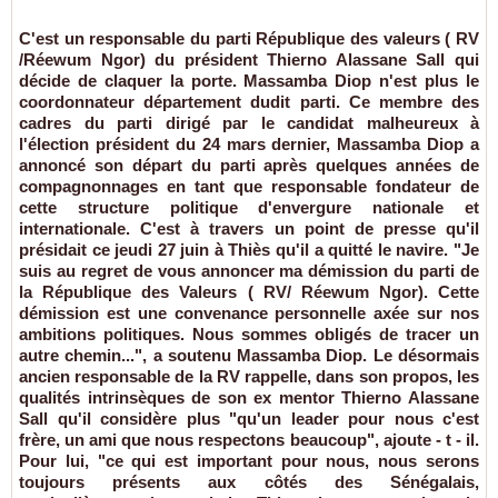
C'est un responsable du parti République des valeurs ( RV
/Réewum Ngor) du président Thierno Alassane Sall qui
décide de claquer la porte. Massamba Diop n'est plus le
coordonnateur département dudit parti. Ce membre des
cadres du parti dirigé par le candidat malheureux à
l'élection président du 24 mars dernier, Massamba Diop a
annoncé son départ du parti après quelques années de
compagnonnages en tant que responsable fondateur de
cette structure politique d'envergure nationale et
internationale. C'est à travers un point de presse qu'il
présidait ce jeudi 27 juin à Thiès qu'il a quitté le navire. "Je
suis au regret de vous annoncer ma démission du parti de
la République des Valeurs ( RV/ Réewum Ngor). Cette
démission est une convenance personnelle axée sur nos
ambitions politiques. Nous sommes obligés de tracer un
autre chemin...", a soutenu Massamba Diop. Le désormais
ancien responsable de la RV rappelle, dans son propos, les
qualités intrinsèques de son ex mentor Thierno Alassane
Sall qu'il considère plus "qu'un leader pour nous c'est
frère, un ami que nous respectons beaucoup", ajoute - t - il.
Pour lui, "ce qui est important pour nous, nous serons
toujours présents aux côtés des Sénégalais,