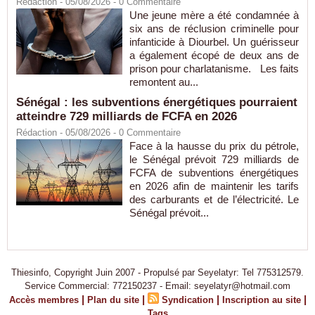
Rédaction
- 05/08/2026 -
0
Commentaire
Une jeune mère a été condamnée à
six ans de réclusion criminelle pour
infanticide à Diourbel. Un guérisseur
a également écopé de deux ans de
prison pour charlatanisme. Les faits
remontent au...
Sénégal : les subventions énergétiques pourraient
atteindre 729 milliards de FCFA en 2026
Rédaction
- 05/08/2026 -
0
Commentaire
Face à la hausse du prix du pétrole,
le Sénégal prévoit 729 milliards de
FCFA de subventions énergétiques
en 2026 afin de maintenir les tarifs
des carburants et de l’électricité. Le
Sénégal prévoit...
Thiesinfo, Copyright Juin 2007 - Propulsé par Seyelatyr: Tel 775312579.
Service Commercial: 772150237 - Email: seyelatyr@hotmail.com
|
|
|
|
Accès membres
Plan du site
Syndication
Inscription au site
Tags