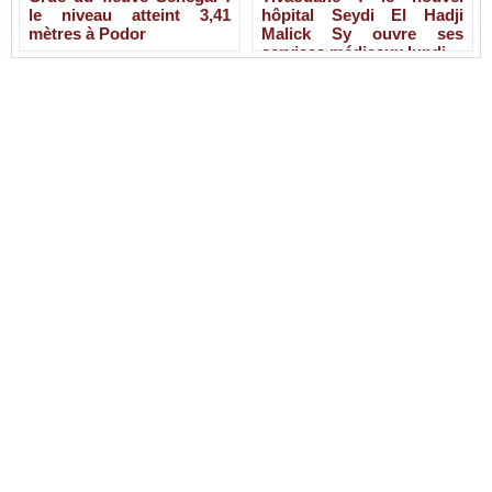
le niveau atteint 3,41
hôpital Seydi El Hadji
mètres à Podor
Malick Sy ouvre ses
services médicaux lundi