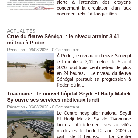
alerte à l'attention des citoyens
concernant la circulation d'un faux
document relatif à l'acquisition...
ACTUALITÉS
Crue du fleuve Sénégal : le niveau atteint 3,41
mètres à Podor
Rédaction
- 06/08/2026 -
0
Commentaire
À Podor, le niveau du fleuve Sénégal
est monté à 3,41 mètres le 5 août
2026, soit trois centimètres de plus
en 24 heures. Le niveau du fleuve
Sénégal poursuit sa progression à
Podor, où la...
Tivaouane : le nouvel hôpital Seydi El Hadji Malick
Sy ouvre ses services médicaux lundi
Rédaction
- 06/08/2026 -
0
Commentaire
Le Centre hospitalier national Seydi
El Hadji Malick Sy de Tivaouane
lancera officiellement ses activités
médicales le lundi 10 août 2026 à
partir de 8 heures. Le Centre