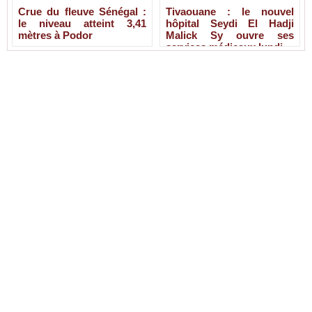
Crue du fleuve Sénégal :
Tivaouane : le nouvel
le niveau atteint 3,41
hôpital Seydi El Hadji
mètres à Podor
Malick Sy ouvre ses
services médicaux lundi