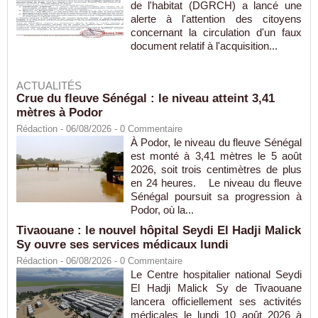
de l'habitat (DGRCH) a lancé une
alerte à l'attention des citoyens
concernant la circulation d'un faux
document relatif à l'acquisition...
ACTUALITÉS
Crue du fleuve Sénégal : le niveau atteint 3,41
mètres à Podor
Rédaction
- 06/08/2026 -
0
Commentaire
À Podor, le niveau du fleuve Sénégal
est monté à 3,41 mètres le 5 août
2026, soit trois centimètres de plus
en 24 heures. Le niveau du fleuve
Sénégal poursuit sa progression à
Podor, où la...
Tivaouane : le nouvel hôpital Seydi El Hadji Malick
Sy ouvre ses services médicaux lundi
Rédaction
- 06/08/2026 -
0
Commentaire
Le Centre hospitalier national Seydi
El Hadji Malick Sy de Tivaouane
lancera officiellement ses activités
médicales le lundi 10 août 2026 à