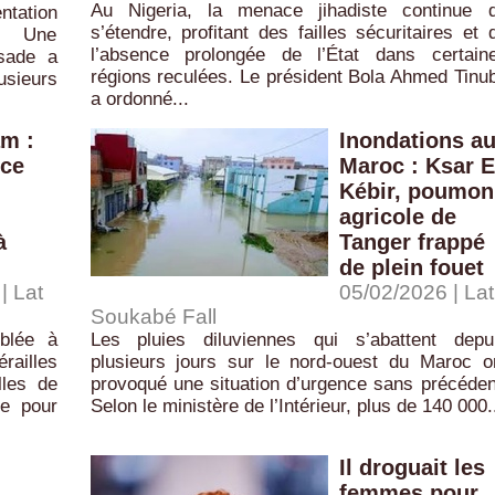
Au Nigeria, la menace jihadiste continue 
tation
s’étendre, profitant des failles sécuritaires et 
e. Une
l’absence prolongée de l’État dans certain
ssade a
régions reculées. Le président Bola Ahmed Tinu
usieurs
a ordonné...
am :
Inondations a
nce
Maroc : Ksar E
Kébir, poumon
agricole de
à
Tanger frappé
d
de plein fouet
| Lat
05/02/2026 | Lat
Soukabé Fall
blée à
Les pluies diluviennes qui s’abattent depu
ailles
plusieurs jours sur le nord-ouest du Maroc o
les de
provoqué une situation d’urgence sans précéden
ue pour
Selon le ministère de l’Intérieur, plus de 140 000.
Il droguait les
femmes pour