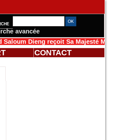
RCHE
rche avancée
 Dieng reçoit Sa Majesté Mansah Cissé au Sén
RT
CONTACT