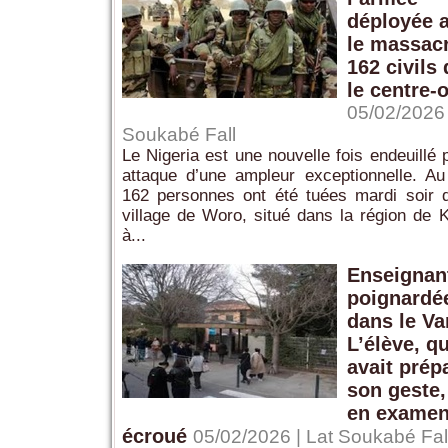
déployée 
le massac
162 civils
le centre-
05/02/2026 
Soukabé Fall
Le Nigeria est une nouvelle fois endeuillé 
attaque d’une ampleur exceptionnelle. A
162 personnes ont été tuées mardi soir 
village de Woro, situé dans la région de 
à...
Enseignan
poignardé
dans le Var
L’élève, qu
avait prép
son geste,
en examen
écroué
05/02/2026 | Lat Soukabé Fal