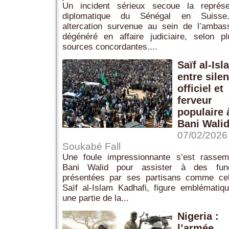
Un incident sérieux secoue la représen
diplomatique du Sénégal en Suiss
altercation survenue au sein de l’amba
dégénéré en affaire judiciaire, selon pl
sources concordantes....
Saïf al-Isl
entre sile
officiel et
ferveur
populaire 
Bani Wali
07/02/2026 
Soukabé Fall
Une foule impressionnante s’est rassem
Bani Walid pour assister à des funér
présentées par ses partisans comme cel
Saïf al-Islam Kadhafi, figure emblématiq
une partie de la...
Nigeria :
l’armée