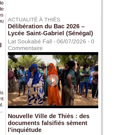
de
de
es
ACTUALITÉ À THIÈS
bu
Délibération du Bac 2026 –
Lycée Saint-Gabriel (Sénégal)
u
Lat Soukabé Fall - 06/07/2026 -
0
l
Commentaire
is
nt
t.
..
Nouvelle Ville de Thiès : des
documents falsifiés sèment
l'inquiétude