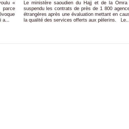
voulu «
Le ministère saoudien du Hajj et de la Omra
» parce
suspendu les contrats de près de 1 800 agenc
l évoque
étrangères après une évaluation mettant en cau
 a...
la qualité des services offerts aux pèlerins. Le..