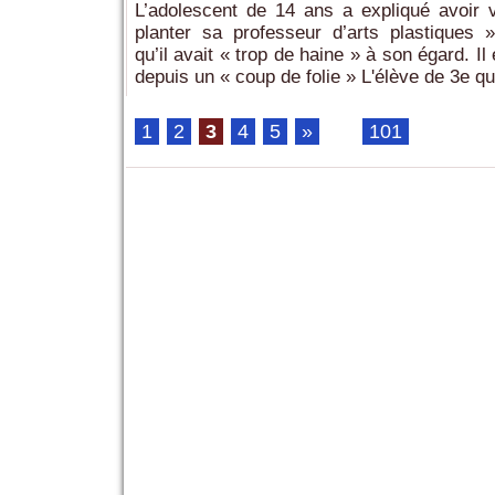
L’adolescent de 14 ans a expliqué avoir 
planter sa professeur d’arts plastiques 
qu’il avait « trop de haine » à son égard. I
depuis un « coup de folie » L'élève de 3e qui
1
2
3
4
5
»
...
101