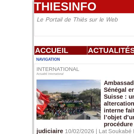
THIESINFO
Le Portail de Thiès sur le Web
ACCUEIL
ACTUALITÉ
NAVIGATION
INTERNATIONAL
Actualité International
Ambassad
Sénégal e
Suisse : u
altercatio
interne fai
l’objet d’u
procédure
judiciaire
10/02/2026 | Lat Soukabé 