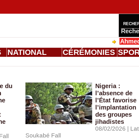
RECHE
Reche
Ahmed Saloum
S
NATIONAL
CÉRÉMONIES
SPO
e du
Nigeria :
n
l’absence de
ne
l’État favorise
n
l’implantation
t
des groupes
ne
jihadistes
08/02/2026 | Lat
Soukabé Fall
Fall