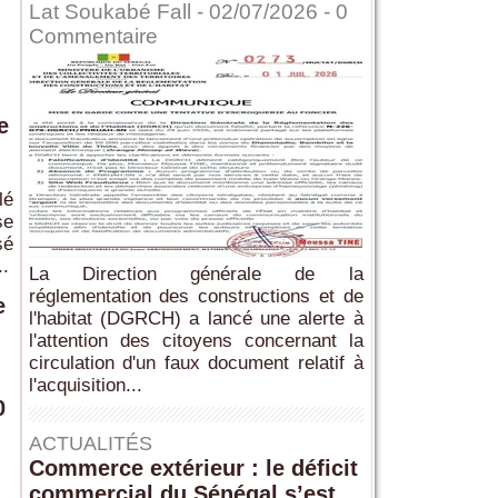
Lat Soukabé Fall - 02/07/2026 -
0
Commentaire
e
lé
se
sé
..
La Direction générale de la
réglementation des constructions et de
e
l'habitat (DGRCH) a lancé une alerte à
l'attention des citoyens concernant la
circulation d'un faux document relatif à
l'acquisition...
0
ACTUALITÉS
Commerce extérieur : le déficit
commercial du Sénégal s’est