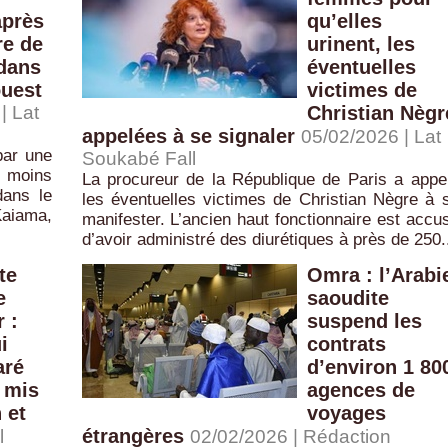
après
qu’elles
re de
urinent, les
 dans
éventuelles
ouest
victimes de
| Lat
Christian Nègr
appelées à se signaler
05/02/2026 | Lat
par une
Soukabé Fall
u moins
La procureur de la République de Paris a appe
dans le
les éventuelles victimes de Christian Nègre à 
Kaiama,
manifester. L’ancien haut fonctionnaire est accu
d’avoir administré des diurétiques à près de 250.
te
Omra : l’Arabi
e
saoudite
 :
suspend les
i
contrats
aré
d’environ 1 80
 mis
agences de
 et
voyages
étrangères
l
02/02/2026 |
Rédaction