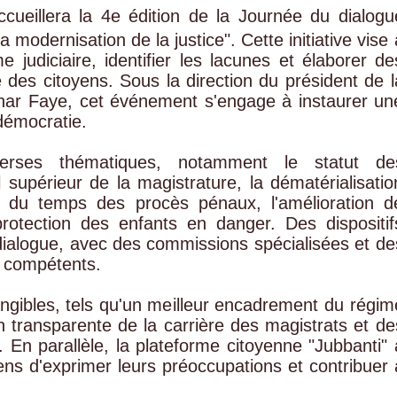
cueillera la 4e édition de la Journée du dialogu
a modernisation de la justice". Cette initiative vise 
 judiciaire, identifier les lacunes et élaborer de
e des citoyens. Sous la direction du président de l
har Faye, cet événement s'engage à instaurer un
 démocratie.
iverses thématiques, notamment le statut de
l supérieur de la magistrature, la dématérialisatio
on du temps des procès pénaux, l'amélioration d
a protection des enfants en danger. Des dispositif
e dialogue, avec des commissions spécialisées et de
s compétents.
angibles, tels qu'un meilleur encadrement du régim
on transparente de la carrière des magistrats et de
. En parallèle, la plateforme citoyenne "Jubbanti" 
ens d'exprimer leurs préoccupations et contribuer 