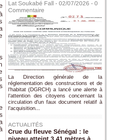
Lat Soukabé Fall - 02/07/2026 -
0
e
Commentaire
à
s
a
e
s
n
e
La Direction générale de la
s
réglementation des constructions et de
s
l'habitat (DGRCH) a lancé une alerte à
l'attention des citoyens concernant la
circulation d'un faux document relatif à
e
l'acquisition...
s
a
ACTUALITÉS
à
Crue du fleuve Sénégal : le
niveau atteint 3,41 mètres à