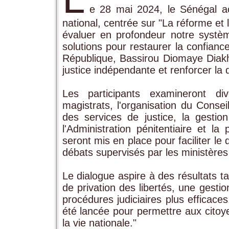
e 28 mai 2024, le Sénégal ac
national, centrée sur "La réforme et l
évaluer en profondeur notre système
solutions pour restaurer la confianc
République, Bassirou Diomaye Diak
justice indépendante et renforcer la
Les participants examineront d
magistrats, l'organisation du Consei
des services de justice, la gesti
l'Administration pénitentiaire et l
seront mis en place pour faciliter l
débats supervisés par les ministère
Le dialogue aspire à des résultats t
de privation des libertés, une gesti
procédures judiciaires plus efficaces
été lancée pour permettre aux citoy
la vie nationale."