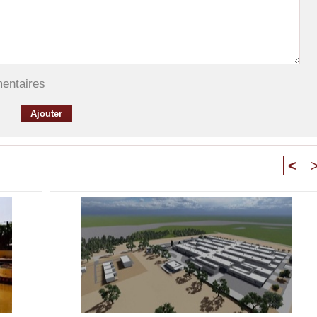
mentaires
<