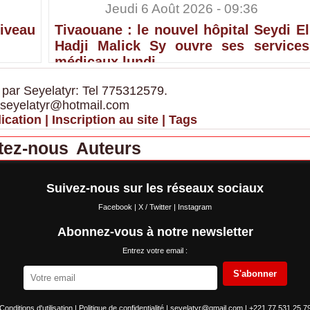
Jeudi 6 Août 2026 - 09:36
iveau
Tivaouane : le nouvel hôpital Seydi El
Hadji Malick Sy ouvre ses services
médicaux lundi
 par Seyelatyr: Tel 775312579.
 seyelatyr@hotmail.com
ication
|
Inscription au site
|
Tags
tez-nous
Auteurs
Suivez-nous sur les réseaux sociaux
Facebook
|
X / Twitter
|
Instagram
Abonnez-vous à notre newsletter
Entrez votre email :
S'abonner
Conditions d'utilisation
|
Politique de confidentialité
|
seyelatyr@gmail.com
|
+221 77 531 25 7