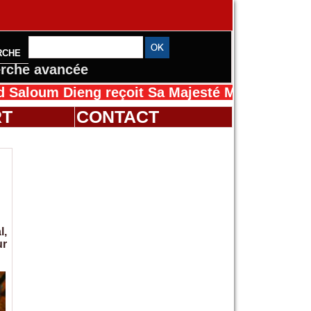
RCHE
rche avancée
Dieng reçoit Sa Majesté Mansah Cissé au Séné
RT
CONTACT
l,
ur