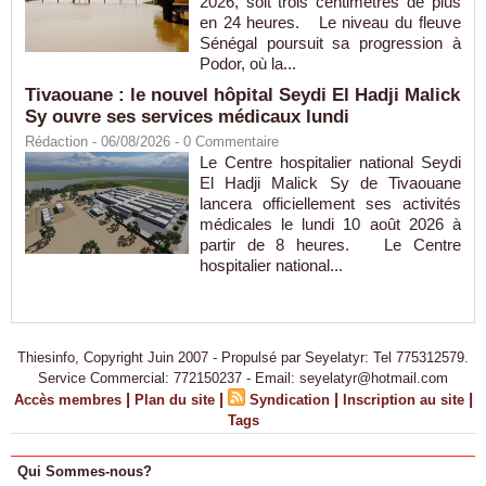
2026, soit trois centimètres de plus
en 24 heures. Le niveau du fleuve
Sénégal poursuit sa progression à
Podor, où la...
Tivaouane : le nouvel hôpital Seydi El Hadji Malick
Sy ouvre ses services médicaux lundi
Rédaction
- 06/08/2026 -
0
Commentaire
Le Centre hospitalier national Seydi
El Hadji Malick Sy de Tivaouane
lancera officiellement ses activités
médicales le lundi 10 août 2026 à
partir de 8 heures. Le Centre
hospitalier national...
Thiesinfo, Copyright Juin 2007 - Propulsé par Seyelatyr: Tel 775312579.
Service Commercial: 772150237 - Email: seyelatyr@hotmail.com
|
|
|
|
Accès membres
Plan du site
Syndication
Inscription au site
Tags
Qui Sommes-nous?