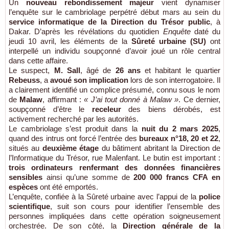
Un
nouveau rebondissement majeur
vient dynamiser
l’enquête sur le cambriolage perpétré début mars au sein du
service informatique de la Direction du Trésor public
, à
Dakar. D’après les révélations du quotidien
Enquête
daté du
jeudi 10 avril, les éléments de la
Sûreté urbaine (SU)
ont
interpellé un individu soupçonné d’avoir joué un rôle central
dans cette affaire.
Le suspect,
M. Sall
, âgé de
26 ans
et habitant le quartier
Rebeuss
, a
avoué son implication
lors de son interrogatoire. Il
a clairement identifié un complice présumé, connu sous le nom
de
Malaw
, affirmant :
« J’ai tout donné à Malaw »
. Ce dernier,
soupçonné d’être le
receleur
des biens dérobés, est
activement recherché par les autorités.
Le cambriolage s’est produit dans la
nuit du 2 mars 2025
,
quand des intrus ont forcé l’entrée des
bureaux n°18, 20 et 22
,
situés au
deuxième étage
du bâtiment abritant la Direction de
l’Informatique du Trésor, rue Malenfant. Le butin est important :
trois ordinateurs renfermant des données financières
sensibles
ainsi qu’une somme de
200 000 francs CFA en
espèces
ont été emportés.
L’enquête, confiée à la Sûreté urbaine avec l’appui de la
police
scientifique
, suit son cours pour identifier l’ensemble des
personnes impliquées dans cette opération soigneusement
orchestrée. De son côté, la
Direction générale de la