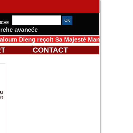
RCHE
rche avancée
ng reçoit Sa Majesté Mansah Cissé au Sénéga
RT
CONTACT
du
et