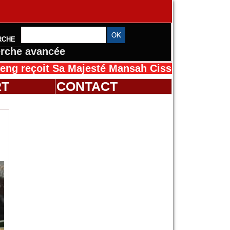
RCHE
rche avancée
t Sa Majesté Mansah Cissé au Sénégal pour le
RT
CONTACT