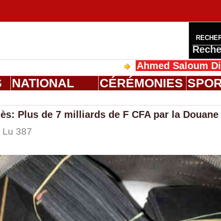
RECHE
Reche
Ahmed Saloum Dieng reçoi
S
NATIONAL
CÉRÉMONIES
SPO
hiès: Plus de 7 milliards de F CFA par la Douane
| Lu 387