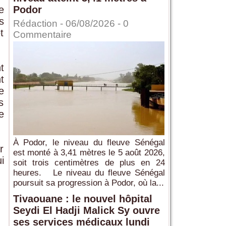
e
Podor
s
Rédaction
- 06/08/2026 -
0
t
Commentaire
t
t
e
s
e
À Podor, le niveau du fleuve Sénégal
r
est monté à 3,41 mètres le 5 août 2026,
i
soit trois centimètres de plus en 24
heures. Le niveau du fleuve Sénégal
poursuit sa progression à Podor, où la...
Tivaouane : le nouvel hôpital
Seydi El Hadji Malick Sy ouvre
ses services médicaux lundi