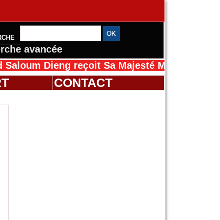
RCHE
rche avancée
Dieng reçoit Sa Majesté Mansah Cissé au Sén
RT
CONTACT