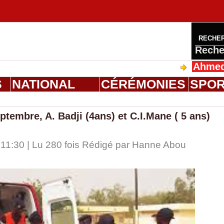
RECHE
Reche
Ahmed Saloum 
S
NATIONAL
CÉRÉMONIES
SPO
tembre, A. Badji (4ans) et C.I.Mane ( 5 ans)
11:30 | Lu 280 fois Rédigé par
Hanne Abou