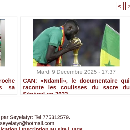
<
Mardi 9 Décembre 2025 - 17:37
croche
CAN: «Ndamli», le documentaire qui
ès sa
raconte les coulisses du sacre du
Sénégal en 2022
 par Seyelatyr: Tel 775312579.
 seyelatyr@hotmail.com
ication
|
Inscription au site
|
Tags