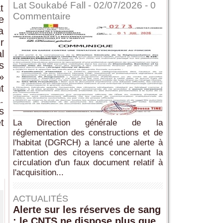
Lat Soukabé Fall - 02/07/2026 -
0
t
Commentaire
e
a
r
l
s
»
t
.
s
t
La Direction générale de la
réglementation des constructions et de
l'habitat (DGRCH) a lancé une alerte à
l'attention des citoyens concernant la
circulation d'un faux document relatif à
l'acquisition...
ACTUALITÉS
Alerte sur les réserves de sang
: le CNTS ne dispose plus que