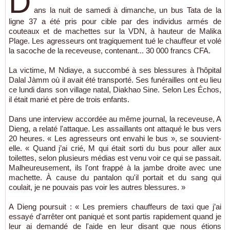
D
ans la nuit de samedi à dimanche, un bus Tata de la
ligne 37 a été pris pour cible par des individus armés de
couteaux et de machettes sur la VDN, à hauteur de Malika
Plage. Les agresseurs ont tragiquement tué le chauffeur et volé
la sacoche de la receveuse, contenant... 30 000 francs CFA.
La victime, M Ndiaye, a succombé à ses blessures à l’hôpital
Dalal Jàmm où il avait été transporté. Ses funérailles ont eu lieu
ce lundi dans son village natal, Diakhao Sine. Selon Les Échos,
il était marié et père de trois enfants.
Dans une interview accordée au même journal, la receveuse, A
Dieng, a relaté l'attaque. Les assaillants ont attaqué le bus vers
20 heures. « Les agresseurs ont envahi le bus », se souvient-
elle. « Quand j’ai crié, M qui était sorti du bus pour aller aux
toilettes, selon plusieurs médias est venu voir ce qui se passait.
Malheureusement, ils l'ont frappé à la jambe droite avec une
machette. À cause du pantalon qu'il portait et du sang qui
coulait, je ne pouvais pas voir les autres blessures. »
A Dieng poursuit : « Les premiers chauffeurs de taxi que j’ai
essayé d'arrêter ont paniqué et sont partis rapidement quand je
leur ai demandé de l'aide en leur disant que nous étions