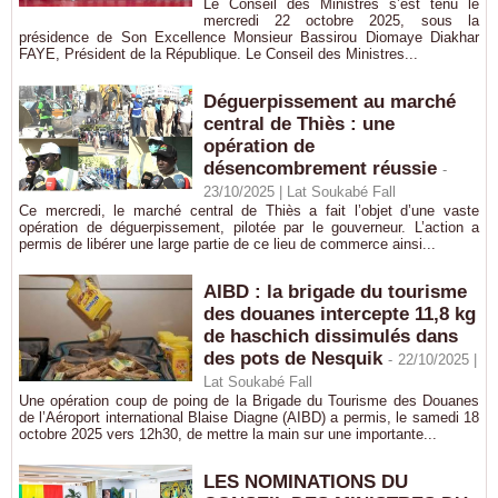
Le Conseil des Ministres s’est tenu le
mercredi 22 octobre 2025, sous la
présidence de Son Excellence Monsieur Bassirou Diomaye Diakhar
FAYE, Président de la République. Le Conseil des Ministres...
Déguerpissement au marché
central de Thiès : une
opération de
désencombrement réussie
-
23/10/2025 | Lat Soukabé Fall
Ce mercredi, le marché central de Thiès a fait l’objet d’une vaste
opération de déguerpissement, pilotée par le gouverneur. L’action a
permis de libérer une large partie de ce lieu de commerce ainsi...
AIBD : la brigade du tourisme
des douanes intercepte 11,8 kg
de haschich dissimulés dans
des pots de Nesquik
-
22/10/2025 |
Lat Soukabé Fall
Une opération coup de poing de la Brigade du Tourisme des Douanes
de l’Aéroport international Blaise Diagne (AIBD) a permis, le samedi 18
octobre 2025 vers 12h30, de mettre la main sur une importante...
LES NOMINATIONS DU