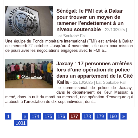
Sénégal: le FMI est à Dakar
pour trouver un moyen de
ramener l'endettement à un
niveau soutenable
-
22/10/2025 |
Lat Soukabé Fall
Une équipe du Fonds monétaire international (FMI) est arrivée à Dakar
ce mercredi 22 octobre. Jusqu'au 4 novembre, elle aura pour mission
de poursuivre les négociations engagées avec le FMI à...
Jaxaay : 17 personnes arrêtées
lors d’une opération de police
dans un appartement de la Cité
Kalia
-
22/10/2025 | Lat Soukabé Fall
Le commissariat de police de Jaxaay,
dans le département de Keur Massar, a
mené, dans la nuit du mardi au mercredi, une opération d’envergure qui
a abouti à l’arrestation de dix-sept individus, dont...
1
...
«
174
175
176
177
178
179
180
»
...
1031