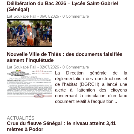
Délibération du Bac 2026 – Lycée Saint-Gabriel
(Sénégal)
Lat Soukabé Fall - 06/07/2026 -
0
Commentaire
Nouvelle Ville de Thiès : des documents falsifiés
sèment l'inquiétude
Lat Soukabé Fall - 02/07/2026 -
0
Commentaire
La Direction générale de la
réglementation des constructions et
de l'habitat (DGRCH) a lancé une
alerte à l'attention des citoyens
concernant la circulation d'un faux
document relatif à l'acquisition...
ACTUALITÉS
Crue du fleuve Sénégal : le niveau atteint 3,41
mètres à Podor