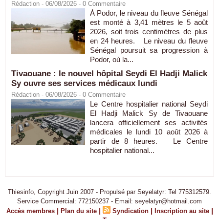
Rédaction
- 06/08/2026 -
0
Commentaire
À Podor, le niveau du fleuve Sénégal
est monté à 3,41 mètres le 5 août
2026, soit trois centimètres de plus
en 24 heures. Le niveau du fleuve
Sénégal poursuit sa progression à
Podor, où la...
Tivaouane : le nouvel hôpital Seydi El Hadji Malick
Sy ouvre ses services médicaux lundi
Rédaction
- 06/08/2026 -
0
Commentaire
Le Centre hospitalier national Seydi
El Hadji Malick Sy de Tivaouane
lancera officiellement ses activités
médicales le lundi 10 août 2026 à
partir de 8 heures. Le Centre
hospitalier national...
Thiesinfo, Copyright Juin 2007 - Propulsé par Seyelatyr: Tel 775312579.
Service Commercial: 772150237 - Email: seyelatyr@hotmail.com
|
|
|
|
Accès membres
Plan du site
Syndication
Inscription au site