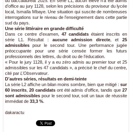
du baccalauréat 2025. En série L1, aucun élève n’a été admis
d’office au jury 1128, selon les précisions du proviseur du lycée
local, Ismaïla Mbaye. Une situation qui suscite de nombreuses
interrogations sur le niveau de l’enseignement dans cette partie
sud du pays.
Une série littéraire en grande difficulté
Dans ce centre d’examen,
47 candidats
étaient inscrits en
série L1. Résultat :
aucune admission directe
, et
25
admissibles
pour le second tour. Une performance jugée
préoccupante pour une série censée former les futurs
professionnels des lettres, du droit ou de l’éducation.
« Pour le jury 1128, il y a eu zéro admis au premier tour et 25
admissibles sur les 47 candidats », a précisé le chef du centre,
cité par
L’Observateur
.
D’autres séries, résultats en demi-teinte
La série L2 affiche un bilan moins sombre, bien que mitigé :
sur
60 inscrits
,
20 candidats
ont été admis d’office, tandis que
27
sont admissibles
pour le second tour, soit un taux de réussite
immédiat de
33,3 %
.
dakaractu