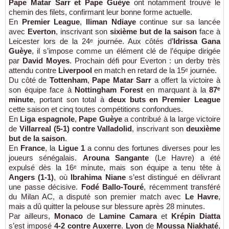
Pape Matar Sarr et Pape Guèye
ont notamment trouvé le
chemin des filets, confirmant leur bonne forme actuelle.
En
Premier League
,
Iliman Ndiaye
continue sur sa lancée
avec
Everton
, inscrivant son
sixième but de la saison
face à
Leicester lors de la 24ᵉ journée. Aux côtés d’
Idrissa Gana
Guèye
, il s’impose comme un élément clé de l’équipe dirigée
par
David Moyes
. Prochain défi pour Everton : un derby très
attendu contre
Liverpool
en match en retard de la 15ᵉ journée.
Du côté de
Tottenham
,
Pape Matar Sarr
a offert la victoire à
son équipe face à
Nottingham Forest
en marquant à la
87ᵉ
minute
, portant son total à
deux buts en Premier League
cette saison et cinq toutes compétitions confondues.
En
Liga espagnole
,
Pape Guèye
a contribué à la large victoire
de
Villarreal (5-1) contre Valladolid
, inscrivant son
deuxième
but de la saison
.
En
France
, la
Ligue 1
a connu des fortunes diverses pour les
joueurs sénégalais.
Arouna Sangante
(Le Havre) a été
expulsé dès la 16ᵉ minute, mais son équipe a tenu tête à
Angers (1-1)
, où
Ibrahima Niane
s’est distingué en délivrant
une passe décisive.
Fodé Ballo-Touré
, récemment transféré
du Milan AC, a disputé son premier match avec
Le Havre
,
mais a dû quitter la pelouse sur blessure après 28 minutes.
Par ailleurs,
Monaco
de
Lamine Camara
et
Krépin Diatta
s’est imposé
4-2 contre Auxerre
.
Lyon
de
Moussa Niakhaté
,