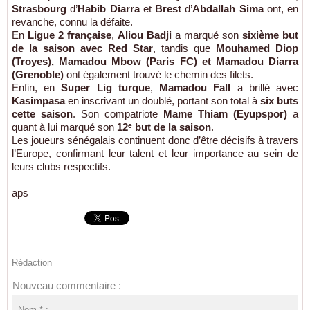
Strasbourg
d’
Habib Diarra
et
Brest
d’
Abdallah Sima
ont, en
revanche, connu la défaite.
En
Ligue 2 française
,
Aliou Badji
a marqué son
sixième but
de la saison avec Red Star
, tandis que
Mouhamed Diop
(Troyes), Mamadou Mbow (Paris FC) et Mamadou Diarra
(Grenoble)
ont également trouvé le chemin des filets.
Enfin, en
Super Lig turque
,
Mamadou Fall
a brillé avec
Kasimpasa
en inscrivant un doublé, portant son total à
six buts
cette saison
. Son compatriote
Mame Thiam (Eyupspor)
a
quant à lui marqué son
12ᵉ but de la saison
.
Les joueurs sénégalais continuent donc d’être décisifs à travers
l’Europe, confirmant leur talent et leur importance au sein de
leurs clubs respectifs.
aps
Rédaction
Nouveau commentaire :
Nom * :