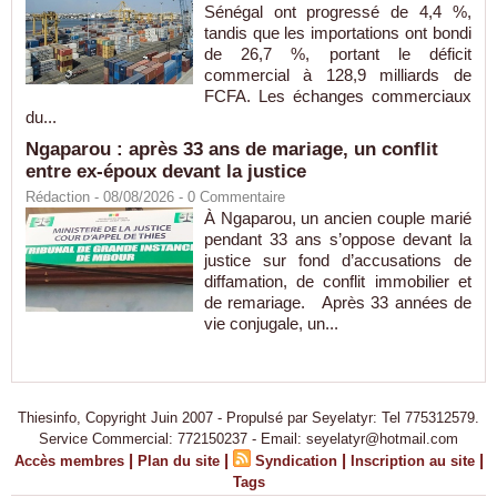
Sénégal ont progressé de 4,4 %,
tandis que les importations ont bondi
de 26,7 %, portant le déficit
commercial à 128,9 milliards de
FCFA. Les échanges commerciaux
du...
Ngaparou : après 33 ans de mariage, un conflit
entre ex-époux devant la justice
Rédaction
- 08/08/2026 -
0
Commentaire
À Ngaparou, un ancien couple marié
pendant 33 ans s’oppose devant la
justice sur fond d’accusations de
diffamation, de conflit immobilier et
de remariage. Après 33 années de
vie conjugale, un...
Thiesinfo, Copyright Juin 2007 - Propulsé par Seyelatyr: Tel 775312579.
Service Commercial: 772150237 - Email: seyelatyr@hotmail.com
|
|
|
|
Accès membres
Plan du site
Syndication
Inscription au site
Tags