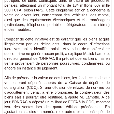
publiques de biens confisqués dans le cadre de procédures
pénales, atteignant un montant total de 134 millions 607 mille
500 FCFA, selon l’APS. Cette cinquième édition a concerné la
vente de divers lots, comprenant des véhicules, des motos,
ainsi que des équipements électroniques et électroménagers
(ordinateurs, téléphones portables, réfrigérateurs, cuisinières)
et des meubles.
L’objectif de cette initiative est de garantir que les biens acquis
illégalement par les délinquants, dans le cadre d’infractions
lucratives, soient identifiés, saisis, et vendus, de manière à ce
que le crime ne génère aucun profit, a expliqué Malick Lamotte,
directeur général de l’ONRAC. Il a précisé que les biens mis en
vente provenaient de personnes poursuivies, condamnées, ou
encore en instance de jugement.
Afin de préserver la valeur de ces biens, les fonds issus de leur
vente seront déposés auprès de la Caisse de dépôt et de
consignation (CDC). Si une décision de relaxe, de non-lieu ou
d’acquittement venait à être prononcée, la contre-valeur des
biens saisis pourrait être restituée, a ajouté M. Lamotte. À ce
jour, l’ONRAC a déposé un milliard de FCFA à la CDC, montant
issu des ventes lors des quatre éditions précédentes. En
ajoutant les saisies en numéraire et autres biens confisqués, le