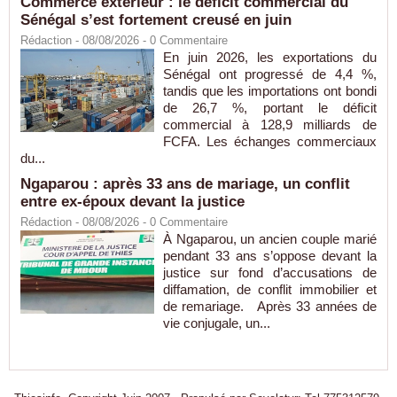
Commerce extérieur : le déficit commercial du
Sénégal s’est fortement creusé en juin
Rédaction
- 08/08/2026 -
0
Commentaire
En juin 2026, les exportations du
Sénégal ont progressé de 4,4 %,
tandis que les importations ont bondi
de 26,7 %, portant le déficit
commercial à 128,9 milliards de
FCFA. Les échanges commerciaux
du...
Ngaparou : après 33 ans de mariage, un conflit
entre ex-époux devant la justice
Rédaction
- 08/08/2026 -
0
Commentaire
À Ngaparou, un ancien couple marié
pendant 33 ans s’oppose devant la
justice sur fond d’accusations de
diffamation, de conflit immobilier et
de remariage. Après 33 années de
vie conjugale, un...