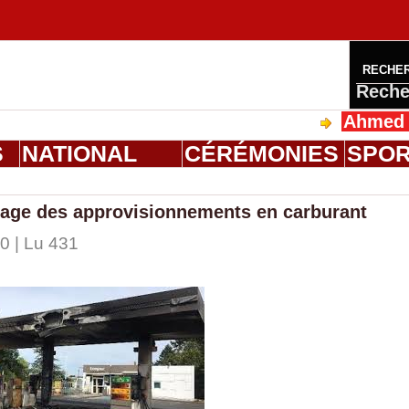
RECHE
Reche
Ahmed Saloum 
S
NATIONAL
CÉRÉMONIES
SPO
locage des approvisionnements en carburant
0 | Lu 431