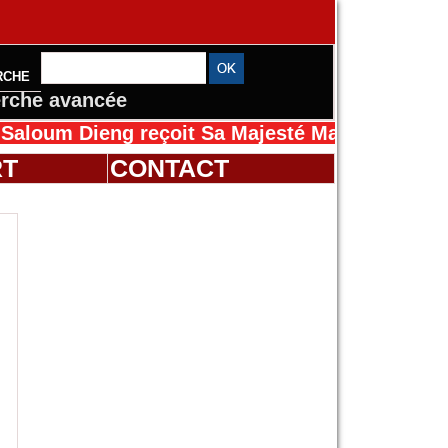
RCHE
rche avancée
Dieng reçoit Sa Majesté Mansah Cissé au Sén
RT
CONTACT