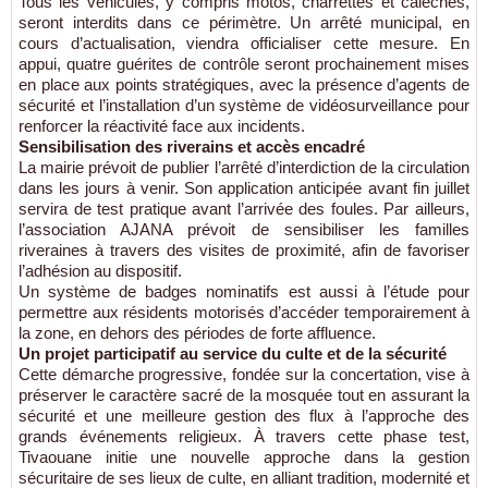
Tous les véhicules, y compris motos, charrettes et calèches,
seront interdits dans ce périmètre. Un arrêté municipal, en
cours d’actualisation, viendra officialiser cette mesure. En
appui, quatre guérites de contrôle seront prochainement mises
en place aux points stratégiques, avec la présence d’agents de
sécurité et l’installation d’un système de vidéosurveillance pour
renforcer la réactivité face aux incidents.
Sensibilisation des riverains et accès encadré
La mairie prévoit de publier l’arrêté d’interdiction de la circulation
dans les jours à venir. Son application anticipée avant fin juillet
servira de test pratique avant l’arrivée des foules. Par ailleurs,
l’association AJANA prévoit de sensibiliser les familles
riveraines à travers des visites de proximité, afin de favoriser
l’adhésion au dispositif.
Un système de badges nominatifs est aussi à l’étude pour
permettre aux résidents motorisés d’accéder temporairement à
la zone, en dehors des périodes de forte affluence.
Un projet participatif au service du culte et de la sécurité
Cette démarche progressive, fondée sur la concertation, vise à
préserver le caractère sacré de la mosquée tout en assurant la
sécurité et une meilleure gestion des flux à l’approche des
grands événements religieux. À travers cette phase test,
Tivaouane initie une nouvelle approche dans la gestion
sécuritaire de ses lieux de culte, en alliant tradition, modernité et