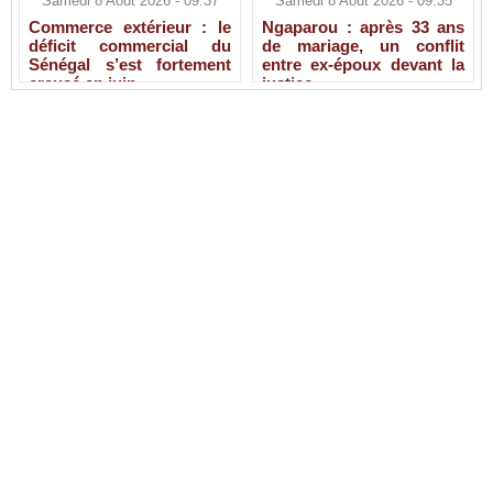
Samedi 8 Août 2026 - 09:37
Samedi 8 Août 2026 - 09:35
Commerce extérieur : le
Ngaparou : après 33 ans
déficit commercial du
de mariage, un conflit
Sénégal s’est fortement
entre ex-époux devant la
creusé en juin
justice