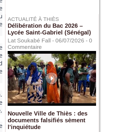
e
e
u
ACTUALITÉ À THIÈS
e
Délibération du Bac 2026 –
Lycée Saint-Gabriel (Sénégal)
Lat Soukabé Fall - 06/07/2026 -
0
e
Commentaire
e
d
e
.
e
.
Nouvelle Ville de Thiès : des
documents falsifiés sèment
e
l'inquiétude