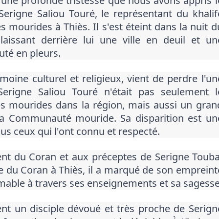
 une profonde tristesse que nous avons appris l
erigne Saliou Touré, le représentant du khalif
s mourides à Thiès. Il s'est éteint dans la nuit d
laissant derrière lui une ville en deuil et un
é en pleurs.
oine culturel et religieux, vient de perdre l'un
erigne Saliou Touré n'était pas seulement l
es mourides dans la région, mais aussi un gran
la Communauté mouride. Sa disparition est un
ous ceux qui l'ont connu et respecté.
ment du Coran et aux préceptes de Serigne Touba
ge du Coran à Thiès, il a marqué de son empreint
stimable à travers ses enseignements et sa sagesse
ent un disciple dévoué et très proche de Serign