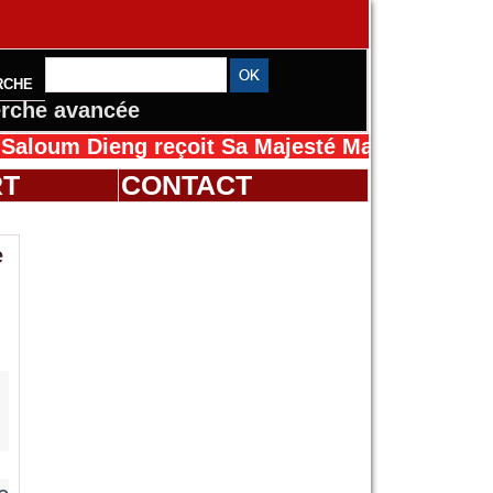
RCHE
rche avancée
Dieng reçoit Sa Majesté Mansah Cissé au Sén
RT
CONTACT
e