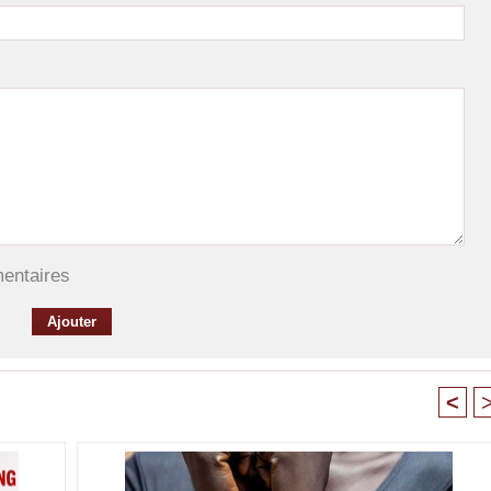
mentaires
<