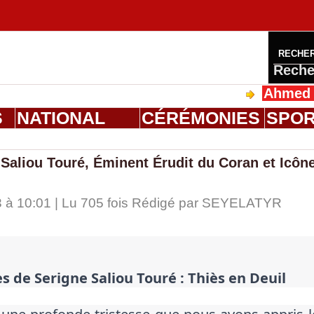
RECHE
Reche
Ahmed Saloum 
S
NATIONAL
CÉRÉMONIES
SPO
 Saliou Touré, Éminent Érudit du Coran et Icôn
à 10:01 | Lu 705 fois Rédigé par
SEYELATYR
s de Serigne Saliou Touré : Thiès en Deuil