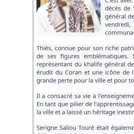
C'est avec
décès de S
général de
vendredi, 
communaut
Thiès, connue pour son riche patrim
de ses figures emblématiques. S
représentant du khalife général d
érudit du Coran et une icône de 
grande perte pour la ville et pour t
Il a consacré sa vie à l'enseigne
En tant que pilier de l'apprentissa
la ville et a laissé un héritage ine
Serigne Saliou Touré était égalem