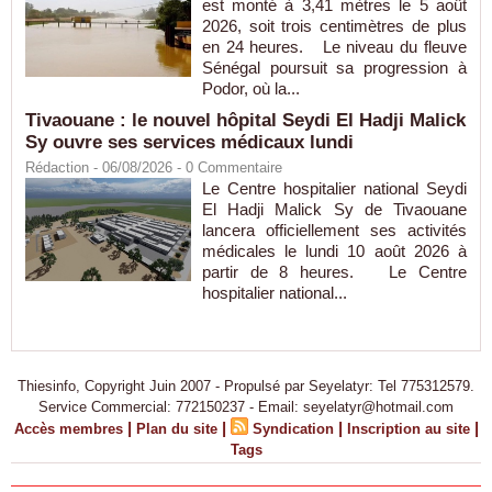
est monté à 3,41 mètres le 5 août
2026, soit trois centimètres de plus
en 24 heures. Le niveau du fleuve
Sénégal poursuit sa progression à
Podor, où la...
Tivaouane : le nouvel hôpital Seydi El Hadji Malick
Sy ouvre ses services médicaux lundi
Rédaction
- 06/08/2026 -
0
Commentaire
Le Centre hospitalier national Seydi
El Hadji Malick Sy de Tivaouane
lancera officiellement ses activités
médicales le lundi 10 août 2026 à
partir de 8 heures. Le Centre
hospitalier national...
Thiesinfo, Copyright Juin 2007 - Propulsé par Seyelatyr: Tel 775312579.
Service Commercial: 772150237 - Email: seyelatyr@hotmail.com
|
|
|
|
Accès membres
Plan du site
Syndication
Inscription au site
Tags