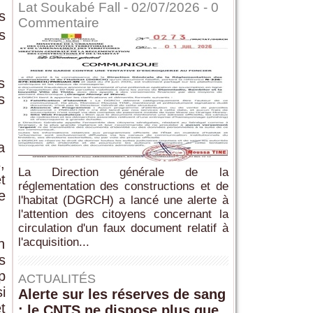
Lat Soukabé Fall - 02/07/2026 -
0
s
Commentaire
s
s
s
a
,
La Direction générale de la
t
réglementation des constructions et de
e
l'habitat (DGRCH) a lancé une alerte à
l'attention des citoyens concernant la
circulation d'un faux document relatif à
l'acquisition...
n
s
p
ACTUALITÉS
i
Alerte sur les réserves de sang
t
: le CNTS ne dispose plus que