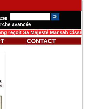
RCHE
rche avancée
Sa Majesté Mansah Cissé au Sénégal pour le 
RT
CONTACT
s,
ne