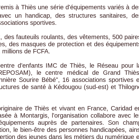
mis à Thiès une série d'équipements variés à de
avec un handicap, des structures sanitaires, de
sociations sportives.
, des fauteuils roulants, des vêtements, 500 paire
es, des masques de protection et des équipement
2 millions de FCFA.
 centre d’enfants IMC de Thiès, le Réseau pour l
(REPOSAM), le centre médical de Grand Thiès
nnière Sourire Bébé", 16 associations sportives e
tructures de santé à Kédougou (sud-est) et Thilogn
ginaire de Thiès et vivant en France, Caridad e
ée à Montargis, l'organisation collabore avec le
s équipements auprès de partenaires. Son cham
cation, le bien-être des personnes handicapées, ains
sertion des jeunes dans les métiers du numérique e