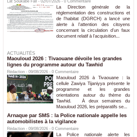
Lat Soukabé Fall - 02/07/2026 -
0
Commentaire
La Direction générale de la
réglementation des constructions et
de l'habitat (DGRCH) a lancé une
alerte à l'attention des citoyens
concernant la circulation d'un faux
document relatif à l'acquisition...
ACTUALITÉS
Maouloud 2026 : Tivaouane dévoile les grandes
lignes du programme autour du Tawhid
Rédaction
- 09/08/2026 -
0
Commentaire
Maouloud 2026 à Tivaouane : la
cellule Zawiya Tijaniyya présente le
programme et les grandes
orientations autour du thème du
Tawhid. À deux semaines du
Maouloud 2026, les préparatifs se...
Arnaque par SMS : la Police nationale appelle les
automobilistes à la vigilance
Rédaction
- 09/08/2026 -
0
Commentaire
La Police nationale alerte les