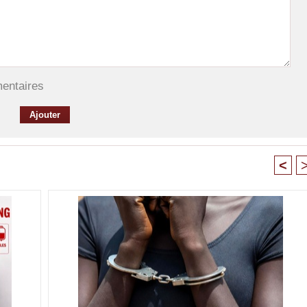
mentaires
<