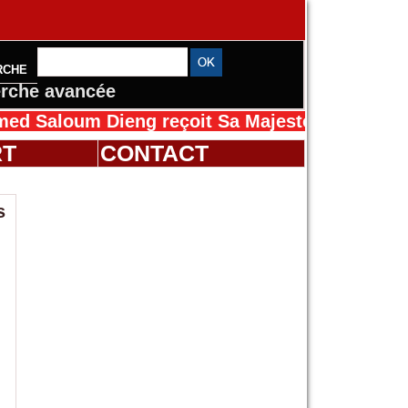
RCHE
rche avancée
loum Dieng reçoit Sa Majesté Mansah Cissé au
RT
CONTACT
s