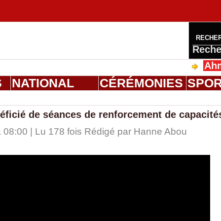
RECHE
Reche
Ahmed Sa
S
NATIONAL
CÉRÉMONIES
SPO
néficié de séances de renforcement de capacité
 08:00 | Lu 178 fois Rédigé par
Hanne Abou