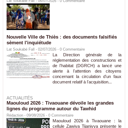
Lat Soukabé Fall - 06/07/2026 -
0
Commentaire
Nouvelle Ville de Thiès : des documents falsifiés
sèment l'inquiétude
Lat Soukabé Fall - 02/07/2026 -
0
Commentaire
La Direction générale de la
réglementation des constructions et
de l'habitat (DGRCH) a lancé une
alerte à l'attention des citoyens
concernant la circulation d'un faux
document relatif à l'acquisition...
ACTUALITÉS
Maouloud 2026 : Tivaouane dévoile les grandes
lignes du programme autour du Tawhid
Rédaction
- 09/08/2026 -
0
Commentaire
Maouloud 2026 à Tivaouane : la
cellule Zawiya Tijaniyya présente le