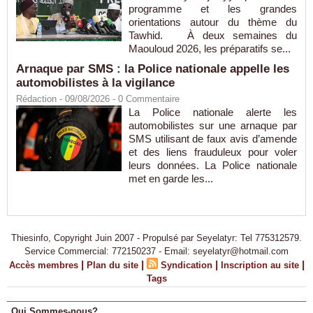
programme et les grandes
orientations autour du thème du
Tawhid. À deux semaines du
Maouloud 2026, les préparatifs se...
Arnaque par SMS : la Police nationale appelle les
automobilistes à la vigilance
Rédaction
- 09/08/2026 -
0
Commentaire
La Police nationale alerte les
automobilistes sur une arnaque par
SMS utilisant de faux avis d’amende
et des liens frauduleux pour voler
leurs données. La Police nationale
met en garde les...
Thiesinfo, Copyright Juin 2007 - Propulsé par Seyelatyr: Tel 775312579.
Service Commercial: 772150237 - Email: seyelatyr@hotmail.com
|
|
|
|
Accès membres
Plan du site
Syndication
Inscription au site
Tags
Qui Sommes-nous?