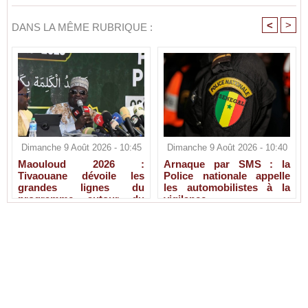
<
>
DANS LA MÊME RUBRIQUE :
Dimanche 9 Août 2026 - 10:45
Dimanche 9 Août 2026 - 10:40
Maouloud 2026 :
Arnaque par SMS : la
Tivaouane dévoile les
Police nationale appelle
grandes lignes du
les automobilistes à la
programme autour du
vigilance
Tawhid