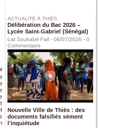
ACTUALITÉ À THIÈS
Délibération du Bac 2026 –
Lycée Saint-Gabriel (Sénégal)
Lat Soukabé Fall - 06/07/2026 -
0
Commentaire
i
e
e
e
e
t
t
Nouvelle Ville de Thiès : des
s
documents falsifiés sèment
n
l'inquiétude