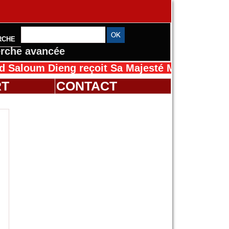
RCHE
rche avancée
m Dieng reçoit Sa Majesté Mansah Cissé au Sé
RT
CONTACT