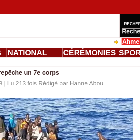
RECHE
Reche
Ahmed Salou
S
NATIONAL
CÉRÉMONIES
SPO
 repêche un 7e corps
3 | Lu 213 fois Rédigé par
Hanne Abou