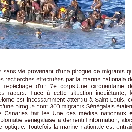
s sans vie provenant d’une pirogue de migrants qu
es recherches effectuées par la marine nationale d
u repêchage d’un 7e corps.Une cinquantaine d
s radars. Face à cette situation inquiètante, l
ix Diome est incessamment attendu à Saint-Louis, c
n d’une pirogue dont 300 migrants Sénégalais étaien
es Canaries fait les Une des médias nationaux e
plomatie sénégalaise a démenti l'information, alor
 optique. Toutefois la marine nationale est entrai