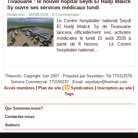
Tivaouane : le nouvel hôpital Seydi El Hadji Malick
Sy ouvre ses services médicaux lundi
Rédaction
- 06/08/2026 -
0
Commentaire
Le Centre hospitalier national Seydi
El Hadji Malick Sy de Tivaouane
lancera officiellement ses activités
médicales le lundi 10 août 2026 à
partir de 8 heures. Le Centre
hospitalier national...
Thiesinfo, Copyright Juin 2007 - Propulsé par Seyelatyr: Tel 775312579.
Service Commercial: 772150237 - Email: seyelatyr@hotmail.com
|
|
|
|
Accès membres
Plan du site
Syndication
Inscription au site
Tags
Qui Sommes-nous?
Contactez-nous
Auteurs