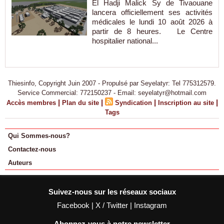
El Hadji Malick Sy de Tivaouane
lancera officiellement ses activités
médicales le lundi 10 août 2026 à
partir de 8 heures. Le Centre
hospitalier national...
Thiesinfo, Copyright Juin 2007 - Propulsé par Seyelatyr: Tel 775312579.
Service Commercial: 772150237 - Email: seyelatyr@hotmail.com
|
|
|
|
Accès membres
Plan du site
Syndication
Inscription au site
Tags
Qui Sommes-nous?
Contactez-nous
Auteurs
Suivez-nous sur les réseaux sociaux
Facebook
|
X / Twitter
|
Instagram
Abonnez-vous à notre newsletter