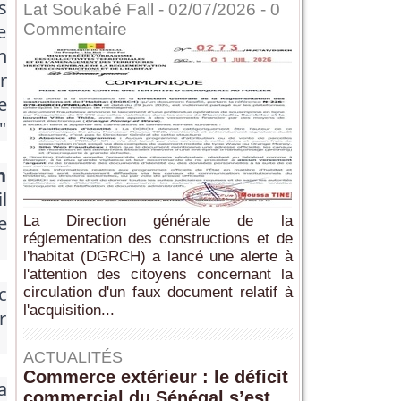
s
Lat Soukabé Fall - 02/07/2026 -
0
e
Commentaire
n
r
e
"
n
l
e
La Direction générale de la
réglementation des constructions et de
l'habitat (DGRCH) a lancé une alerte à
l'attention des citoyens concernant la
c
circulation d'un faux document relatif à
l'acquisition...
r
ACTUALITÉS
Commerce extérieur : le déficit
a
commercial du Sénégal s’est