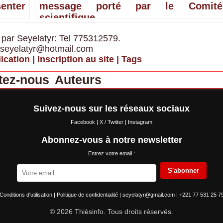
senter
message porté par le Comité
scientifique
 par Seyelatyr: Tel 775312579.
 seyelatyr@hotmail.com
ication
|
Inscription au site
|
Tags
tez-nous
Auteurs
Suivez-nous sur les réseaux sociaux
Facebook
|
X / Twitter
|
Instagram
Abonnez-vous à notre newsletter
Entrez votre email :
S'abonner
Conditions d'utilisation
|
Politique de confidentialité
|
seyelatyr@gmail.com
|
+221 77 531 25 7
© 2026 Thièsinfo. Tous droits réservés.