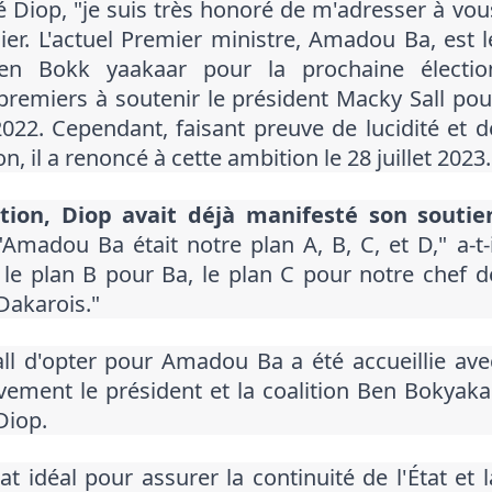
Diop, "je suis très honoré de m'adresser à vou
ier. L'actuel Premier ministre, Amadou Ba, est l
Ben Bokk yaakaar pour la prochaine électio
 premiers à soutenir le président Macky Sall pou
2. Cependant, faisant preuve de lucidité et d
n, il a renoncé à cette ambition le 28 juillet 2023.
tion, Diop avait déjà manifesté son soutie
Amadou Ba était notre plan A, B, C, et D," a-t-i
le plan B pour Ba, le plan C pour notre chef d
Dakarois."
ll d'opter pour Amadou Ba a été accueillie ave
ivement le président et la coalition Ben Bokyaka
Diop.
 idéal pour assurer la continuité de l'État et l