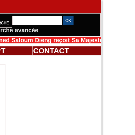
RCHE
rche avancée
oum Dieng reçoit Sa Majesté Mansah Cissé au 
RT
CONTACT