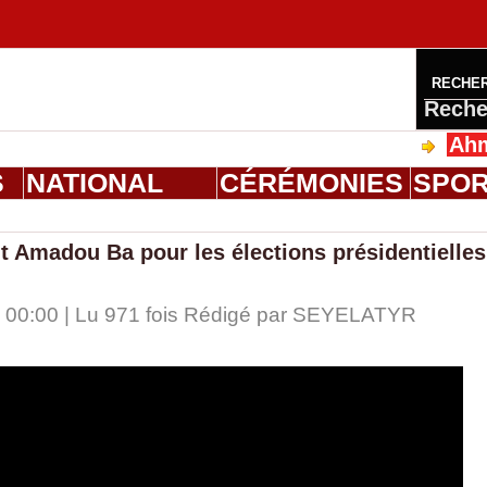
RECHE
Reche
Ahmed Sal
S
NATIONAL
CÉRÉMONIES
SPO
Amadou Ba pour les élections présidentielles
00:00 | Lu 971 fois Rédigé par
SEYELATYR