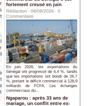
r
fortement creusé en juin
s
Rédaction
- 08/08/2026 -
0
t
Commentaire
.
l
r
l
En juin 2026, les exportations du
a
Sénégal ont progressé de 4,4 %, tandis
que les importations ont bondi de 26,7
t
%, portant le déficit commercial à 128,9
a
milliards de FCFA. Les échanges
commerciaux du...
t
Ngaparou : après 33 ans de
mariage, un conflit entre ex-