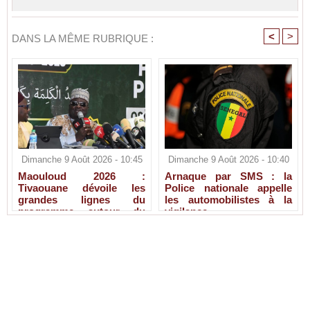
<
>
DANS LA MÊME RUBRIQUE :
Dimanche 9 Août 2026 - 10:45
Dimanche 9 Août 2026 - 10:40
Maouloud 2026 :
Arnaque par SMS : la
Tivaouane dévoile les
Police nationale appelle
grandes lignes du
les automobilistes à la
programme autour du
vigilance
Tawhid