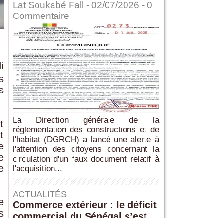
Lat Soukabé Fall - 02/07/2026 -
0
Commentaire
i
s
s
La Direction générale de la
t
réglementation des constructions et de
t
l'habitat (DGRCH) a lancé une alerte à
e
l'attention des citoyens concernant la
e
circulation d'un faux document relatif à
e
l'acquisition...
ACTUALITÉS
e
Commerce extérieur : le déficit
s
commercial du Sénégal s’est