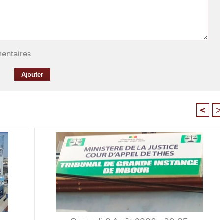
mentaires
<