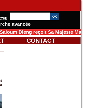
RCHE
rche avancée
g reçoit Sa Majesté Mansah Cissé au Sénégal
RT
CONTACT
es
la