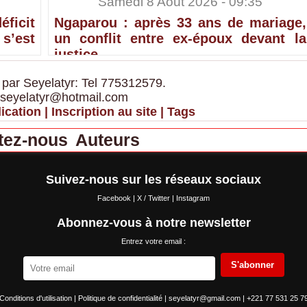
Samedi 8 Août 2026 - 09:35
ficit
Ngaparou : après 33 ans de mariage,
’est
un conflit entre ex-époux devant la
justice
 par Seyelatyr: Tel 775312579.
 seyelatyr@hotmail.com
ication
|
Inscription au site
|
Tags
tez-nous
Auteurs
Suivez-nous sur les réseaux sociaux
Facebook
|
X / Twitter
|
Instagram
Abonnez-vous à notre newsletter
Entrez votre email :
S'abonner
Conditions d'utilisation
|
Politique de confidentialité
|
seyelatyr@gmail.com
|
+221 77 531 25 7