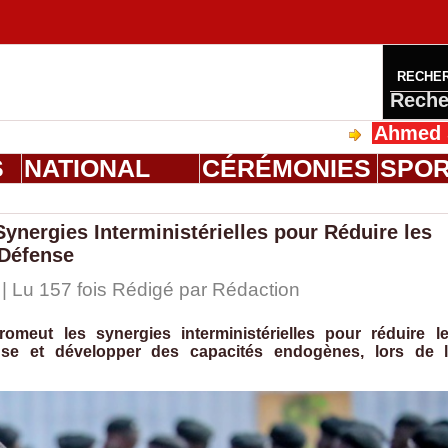
RECHE
Reche
Ahmed Saloum Dien
S
NATIONAL
CÉRÉMONIES
SPO
ynergies Interministérielles pour Réduire les
Défense
 | Lu 157 fois Rédigé par
Rédaction
meut les synergies interministérielles pour réduire l
e et développer des capacités endogènes, lors de 