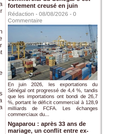
a
fortement creusé en juin
r
Rédaction
- 08/08/2026 -
0
Commentaire
n
e
r
t
e
En juin 2026, les exportations du
Sénégal ont progressé de 4,4 %, tandis
s
que les importations ont bondi de 26,7
a
%, portant le déficit commercial à 128,9
a
milliards de FCFA. Les échanges
commerciaux du...
Ngaparou : après 33 ans de
mariage, un conflit entre ex-