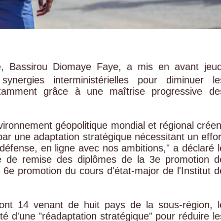
e, Bassirou Diomaye Faye, a mis en avant jeud
ynergies interministérielles pour diminuer le
tamment grâce à une maîtrise progressive de
ironnement géopolitique mondial et régional créen
r par une adaptation stratégique nécessitant un effor
 défense, en ligne avec nos ambitions," a déclaré l
ie de remise des diplômes de la 3e promotion d
 6e promotion du cours d'état-major de l'Institut d
dont 14 venant de huit pays de la sous-région, l
té d'une "réadaptation stratégique" pour réduire le