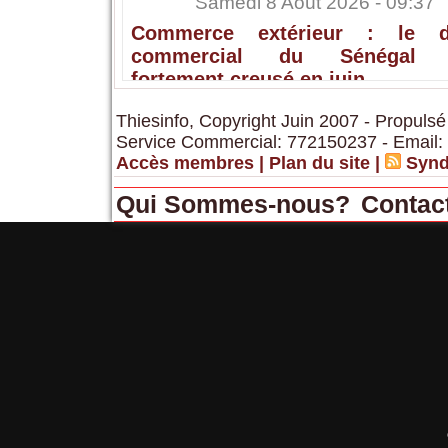
Samedi 8 Août 2026 - 09:37
Commerce extérieur : le dé
commercial du Sénégal s
fortement creusé en juin
Thiesinfo, Copyright Juin 2007 - Propulsé
Service Commercial: 772150237 - Email:
Accès membres
|
Plan du site
|
Synd
Qui Sommes-nous?
Contac