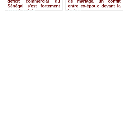
déficit commercial du
de mariage, un conflit
Sénégal s’est fortement
entre ex-époux devant la
creusé en juin
justice