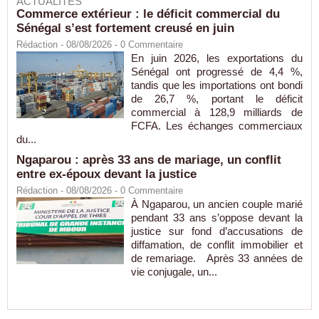
ACTUALITÉS
Commerce extérieur : le déficit commercial du
Sénégal s’est fortement creusé en juin
Rédaction
- 08/08/2026 -
0
Commentaire
En juin 2026, les exportations du
Sénégal ont progressé de 4,4 %,
tandis que les importations ont bondi
de 26,7 %, portant le déficit
commercial à 128,9 milliards de
FCFA. Les échanges commerciaux
du...
Ngaparou : après 33 ans de mariage, un conflit
entre ex-époux devant la justice
Rédaction
- 08/08/2026 -
0
Commentaire
À Ngaparou, un ancien couple marié
pendant 33 ans s’oppose devant la
justice sur fond d’accusations de
diffamation, de conflit immobilier et
de remariage. Après 33 années de
vie conjugale, un...