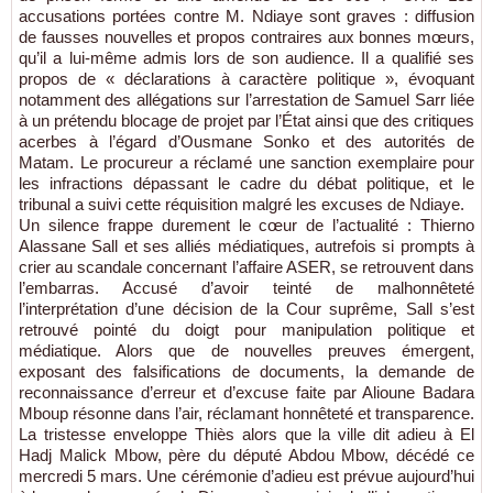
accusations portées contre M. Ndiaye sont graves : diffusion
de fausses nouvelles et propos contraires aux bonnes mœurs,
qu’il a lui-même admis lors de son audience. Il a qualifié ses
propos de « déclarations à caractère politique », évoquant
notamment des allégations sur l’arrestation de Samuel Sarr liée
à un prétendu blocage de projet par l’État ainsi que des critiques
acerbes à l’égard d’Ousmane Sonko et des autorités de
Matam. Le procureur a réclamé une sanction exemplaire pour
les infractions dépassant le cadre du débat politique, et le
tribunal a suivi cette réquisition malgré les excuses de Ndiaye.
Un silence frappe durement le cœur de l’actualité : Thierno
Alassane Sall et ses alliés médiatiques, autrefois si prompts à
crier au scandale concernant l’affaire ASER, se retrouvent dans
l’embarras. Accusé d’avoir teinté de malhonnêteté
l’interprétation d’une décision de la Cour suprême, Sall s’est
retrouvé pointé du doigt pour manipulation politique et
médiatique. Alors que de nouvelles preuves émergent,
exposant des falsifications de documents, la demande de
reconnaissance d’erreur et d’excuse faite par Alioune Badara
Mboup résonne dans l’air, réclamant honnêteté et transparence.
La tristesse enveloppe Thiès alors que la ville dit adieu à El
Hadj Malick Mbow, père du député Abdou Mbow, décédé ce
mercredi 5 mars. Une cérémonie d’adieu est prévue aujourd’hui