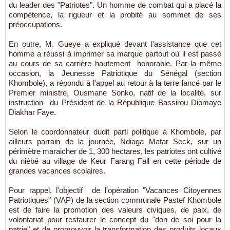
du leader des "Patriotes". Un homme de combat qui a placé la
compétence, la rigueur et la probité au sommet de ses
préoccupations.
En outre, M. Gueye a expliqué devant l'assistance que cet
homme a réussi à imprimer sa marque partout où il est passé
au cours de sa carrière hautement honorable. Par la même
occasion, la Jeunesse Patriotique du Sénégal (section
Khombole), a répondu à l'appel au retour à la terre lancé par le
Premier ministre, Ousmane Sonko, natif de la localité, sur
instruction du Président de la République Bassirou Diomaye
Diakhar Faye.
Selon le coordonnateur dudit parti politique à Khombole, par
ailleurs parrain de la journée, Ndiaga Matar Seck, sur un
périmètre maraicher de 1, 300 hectares, les patriotes ont cultivé
du niébé au village de Keur Farang Fall en cette période de
grandes vacances scolaires.
Pour rappel, l'objectif de l'opération "Vacances Citoyennes
Patriotiques" (VAP) de la section communale Pastef Khombole
est de faire la promotion des valeurs civiques, de paix, de
volontariat pour restaurer le concept du "don de soi pour la
patrie" et de promouvoir la transformation des produits locaux